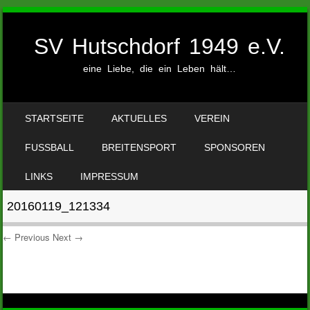
SV Hutschdorf 1949 e.V.
eine Liebe, die ein Leben hält…
SKIP TO CONTENT
STARTSEITE
AKTUELLES
VEREIN
MENU
FUSSBALL
BREITENSPORT
SPONSOREN
LINKS
IMPRESSUM
20160119_121334
← Previous
Next →