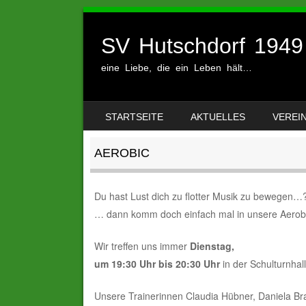
SV Hutschdorf 1949 
eine Liebe, die ein Leben hält…
SKIP TO CONTENT
STARTSEITE
AKTUELLES
VEREI
MENU
AEROBIC
Du hast Lust dich zu flotter Musik zu bewegen…
… dann komm doch einfach mal in unsere Aerob
Wir treffen uns immer
Dienstag,
um 19:30 Uhr bis 20:30 Uhr
in der Schulturnhal
Unsere Trainerinnen Claudia Hübner, Daniela Bra