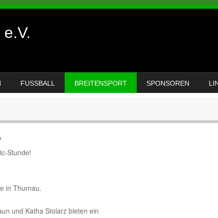
e.V.
N
FUSSBALL
BREITENSPORT
SPONSOREN
LI
?
ic-Stunde!
le in Thurnau.
un und Katha Stolarz bieten ein