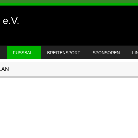
e.V.
N
FUSSBALL
BREITENSPORT
SPONSOREN
LI
LAN