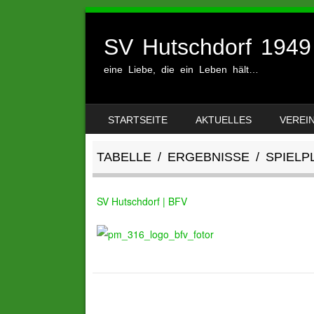
SV Hutschdorf 1949 
eine Liebe, die ein Leben hält…
SKIP TO CONTENT
STARTSEITE
AKTUELLES
VEREI
MENU
TABELLE / ERGEBNISSE / SPIELP
SV Hutschdorf | BFV