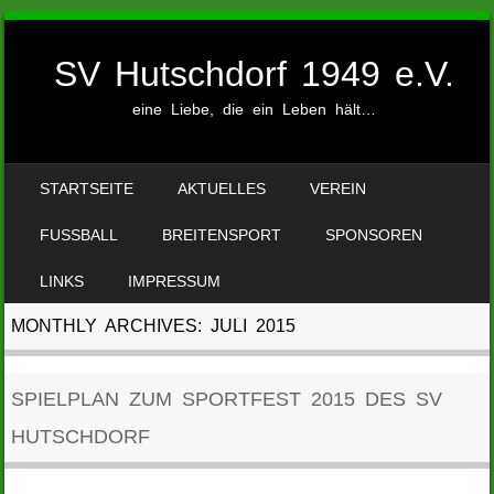
SV Hutschdorf 1949 e.V.
eine Liebe, die ein Leben hält…
SKIP TO CONTENT
STARTSEITE
AKTUELLES
VEREIN
MENU
FUSSBALL
BREITENSPORT
SPONSOREN
LINKS
IMPRESSUM
MONTHLY ARCHIVES:
JULI 2015
SPIELPLAN ZUM SPORTFEST 2015 DES SV
HUTSCHDORF