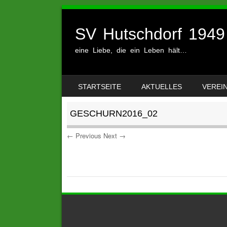
SV Hutschdorf 1949 
eine Liebe, die ein Leben hält…
SKIP TO CONTENT
STARTSEITE
AKTUELLES
VEREI
MENU
GESCHURN2016_02
← Previous
Next →