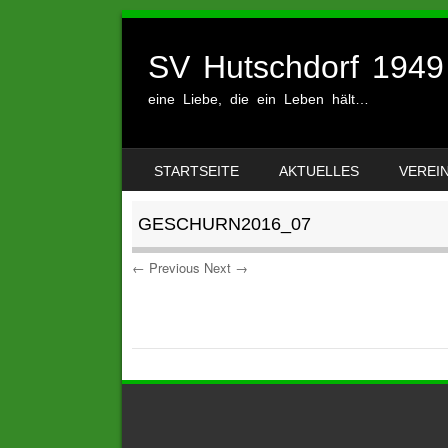
SV Hutschdorf 1949 
eine Liebe, die ein Leben hält…
SKIP TO CONTENT
STARTSEITE
AKTUELLES
VEREI
MENU
GESCHURN2016_07
← Previous
Next →