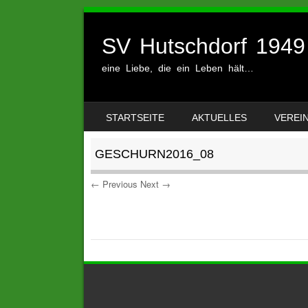
SV Hutschdorf 1949 
eine Liebe, die ein Leben hält…
SKIP TO CONTENT
STARTSEITE
AKTUELLES
VEREI
MENU
GESCHURN2016_08
← Previous
Next →