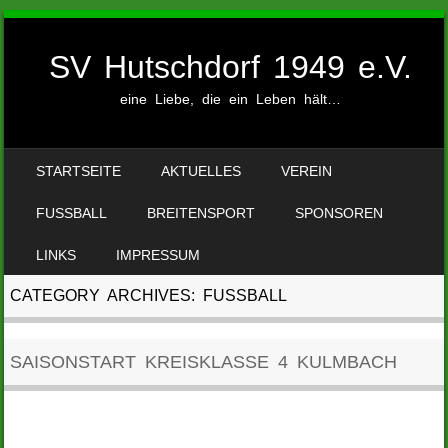
SV Hutschdorf 1949 e.V.
eine Liebe, die ein Leben hält…
SKIP TO CONTENT
STARTSEITE
AKTUELLES
VEREIN
MENU
FUSSBALL
BREITENSPORT
SPONSOREN
LINKS
IMPRESSUM
CATEGORY ARCHIVES:
FUSSBALL
SAISONSTART KREISKLASSE 4 KULMBACH