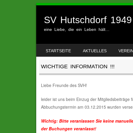
SV Hutschdorf 1949 
eine Liebe, die ein Leben hält…
SKIP TO CONTENT
STARTSEITE
AKTUELLES
VEREI
MENU
WICHTIGE INFORMATION !!!
Liebe Freunde des SVH!
leider ist uns beim Einzug der Mitgliedsbeiträge
Abbuchungstermin am 03.12.2015 wurden versehent
Wichtig: Bitte veranlassen Sie keine manuel
der Buchungen veranlasst!