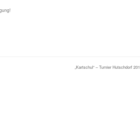
igung!
„Kartschul“ – Turnier Hutschdorf 20