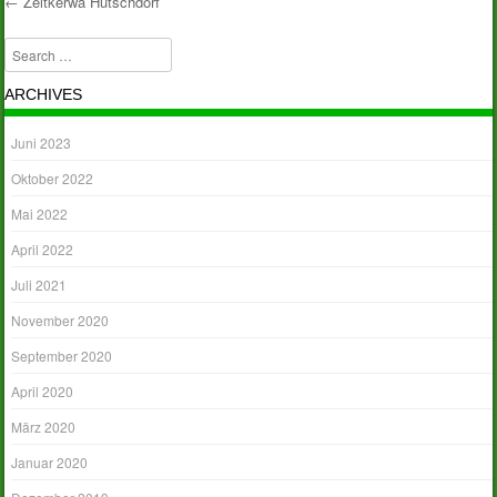
←
Zeltkerwa Hutschdorf
Post navigation
Search
ARCHIVES
Juni 2023
Oktober 2022
Mai 2022
April 2022
Juli 2021
November 2020
September 2020
April 2020
März 2020
Januar 2020