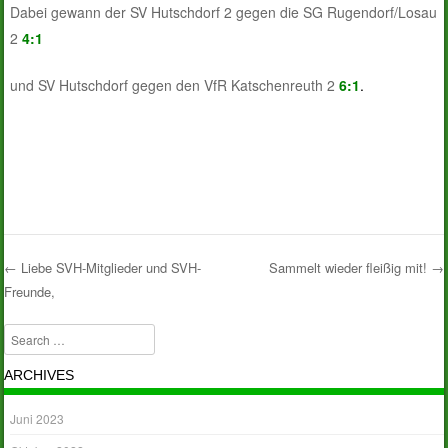
Dabei gewann der SV Hutschdorf 2 gegen die SG Rugendorf/Losau
2
4:1
und SV Hutschdorf gegen den VfR Katschenreuth 2
6:1
.
←
Liebe SVH-Mitglieder und SVH-
Sammelt wieder fleißig mit!
→
Freunde,
Post navigation
Search
ARCHIVES
Juni 2023